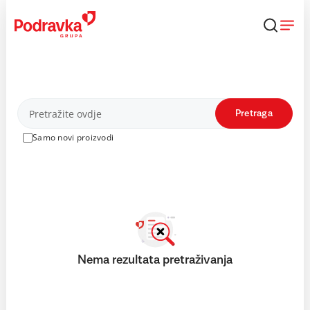
Skip
to
content
Proizvodi
Pretraga
Samo novi proizvodi
Nema rezultata pretraživanja