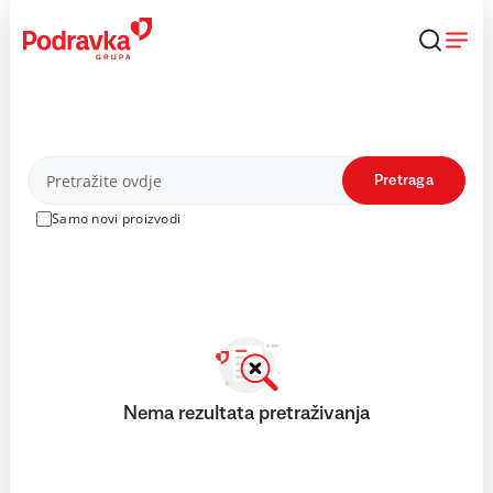
Skip
to
content
Proizvodi
Pretraga
Samo novi proizvodi
Nema rezultata pretraživanja