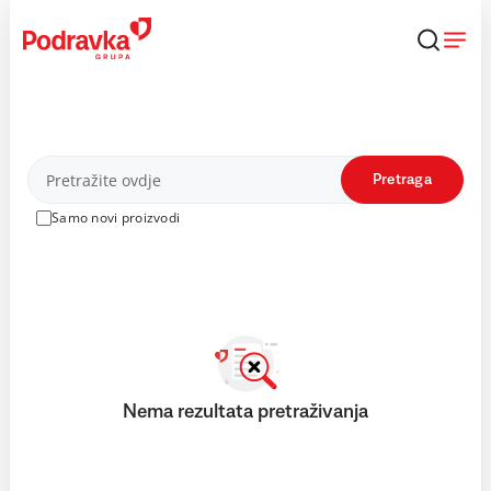
Skip
to
content
Proizvodi
Pretraga
Samo novi proizvodi
Nema rezultata pretraživanja