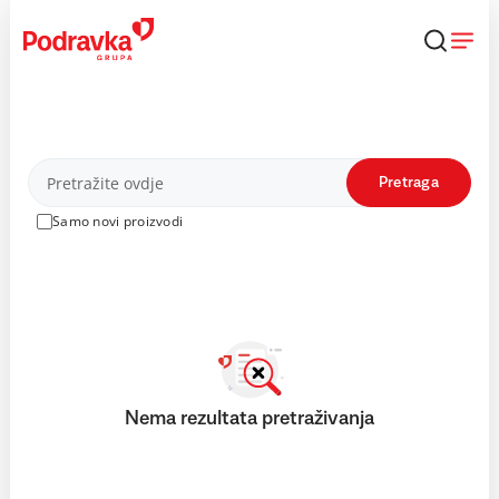
Skip
to
content
Proizvodi
Pretraga
Samo novi proizvodi
Nema rezultata pretraživanja