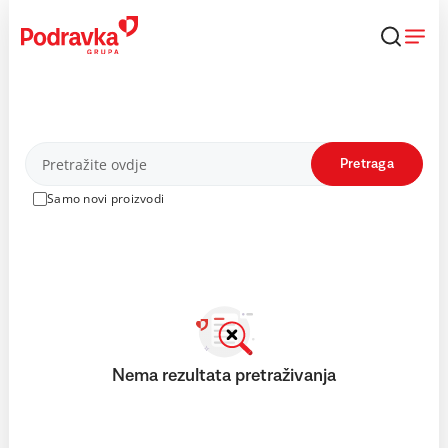
Skip
to
content
Proizvodi
Pretraga
Samo novi proizvodi
Nema rezultata pretraživanja