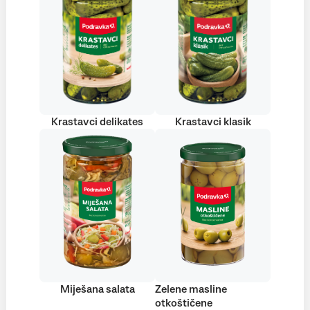
Krastavci delikates
Krastavci klasik
Miješana salata
Zelene masline
otkoštičene