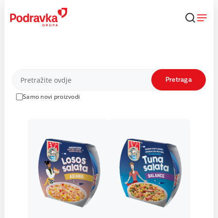
Skip
to
content
Proizvodi
Pretraga
Samo novi proizvodi