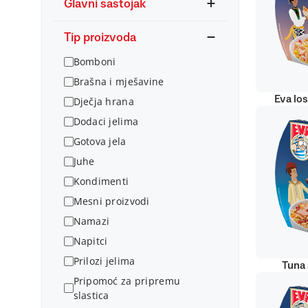
Glavni sastojak
Tip proizvoda
Bomboni
Brašna i mješavine
Eva lo
Dječja hrana
Dodaci jelima
Gotova jela
Juhe
Kondimenti
Mesni proizvodi
Namazi
Napitci
Prilozi jelima
Tuna 
Pripomoć za pripremu
slastica