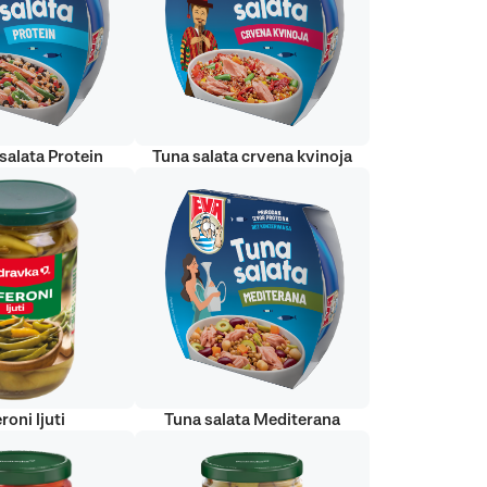
salata Protein
Tuna salata crvena kvinoja
roni ljuti
Tuna salata Mediterana