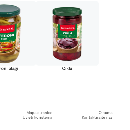
roni blagi
Cikla
Mapa stranice
O nama
Uvjeti korištenja
Kontaktirajte nas
Zaštita osobnih podataka
Zaštita privatnosti
Izjava o pristupačnosti
Postavke kolačića