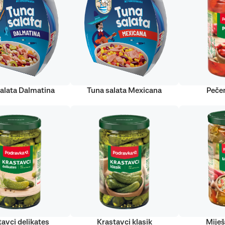
alata Dalmatina
Tuna salata Mexicana
Peče
tavci delikates
Krastavci klasik
Miješ