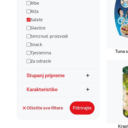
Ribe
Riža
Salate
Slastice
Smrznuti proizvodi
Snack
Tuna s
Tjestenina
Za odrasle
Stupanj pripreme
Karakteristike
Očistite sve filtere
Filtrirajte
Kras