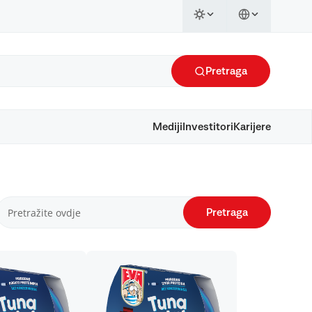
Pretraga
Mediji
Investitori
Karijere
Pretraga