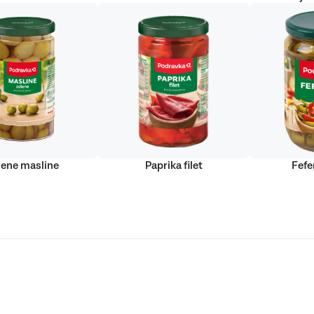
lene masline
Paprika filet
Fefe
Podravka d.d. (Inc) Sva prava pridržana
strirani žig Podravke d.d. (Inc.)