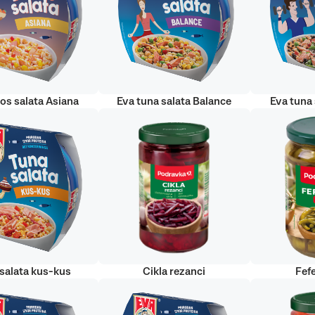
sos salata Asiana
Eva tuna salata Balance
Eva tuna 
salata kus-kus
Cikla rezanci
Fefe