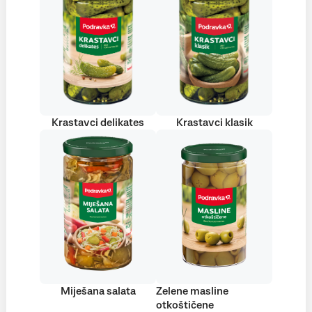
Krastavci delikates
Krastavci klasik
Miješana salata
Zelene masline
otkoštičene