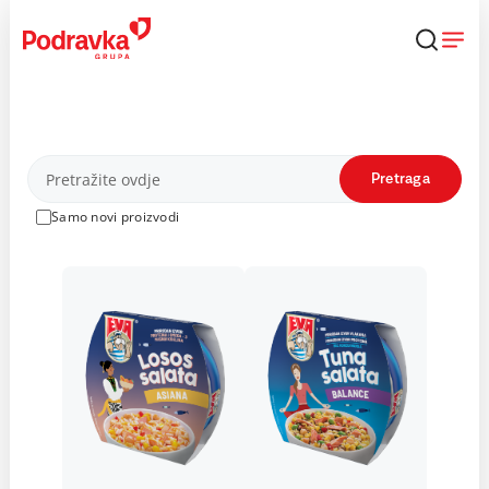
Skip
to
content
Proizvodi
Pretraga
Samo novi proizvodi