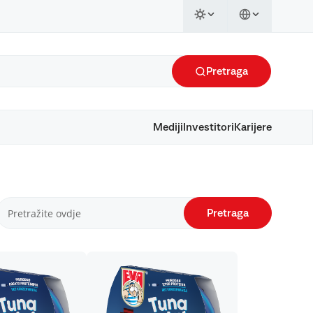
Pretraga
Mediji
Investitori
Karijere
Pretraga