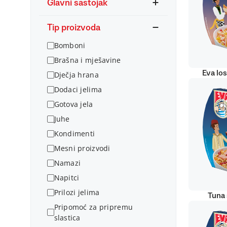
Glavni sastojak
Tip proizvoda
Bomboni
Brašna i mješavine
Eva lo
Dječja hrana
Dodaci jelima
Gotova jela
Juhe
Kondimenti
Mesni proizvodi
Namazi
Napitci
Prilozi jelima
Tuna 
Pripomoć za pripremu
slastica