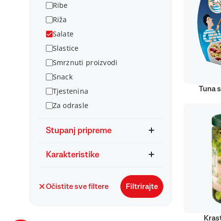
Ribe
Riža
Salate
Slastice
Smrznuti proizvodi
Snack
Tuna s
Tjestenina
Za odrasle
Stupanj pripreme
Karakteristike
Očistite sve filtere
Filtrirajte
Kras