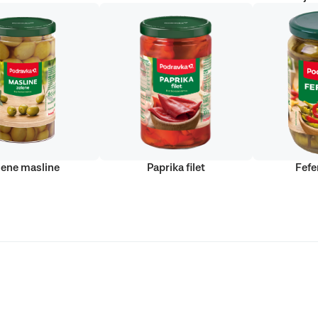
lene masline
Paprika filet
Fefe
Podravka d.d. (Inc) Sva prava pridržana
strirani žig Podravke d.d. (Inc.)