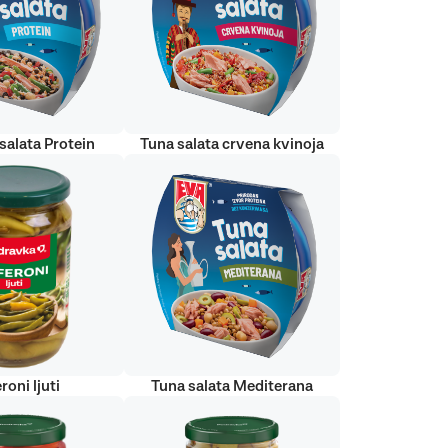
salata Protein
Tuna salata crvena kvinoja
roni ljuti
Tuna salata Mediterana