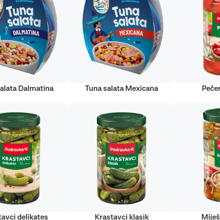
alata Dalmatina
Tuna salata Mexicana
Peče
tavci delikates
Krastavci klasik
Miješ