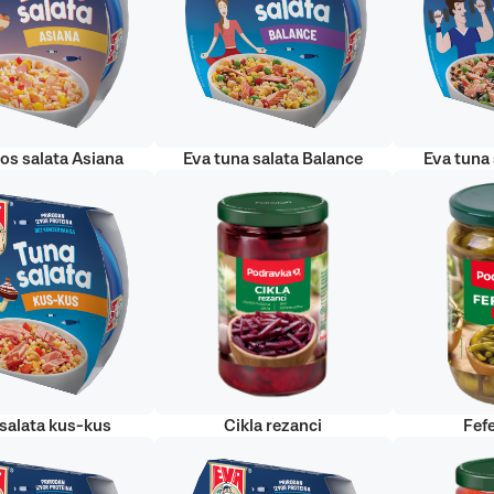
sos salata Asiana
Eva tuna salata Balance
Eva tuna 
salata kus-kus
Cikla rezanci
Fefe