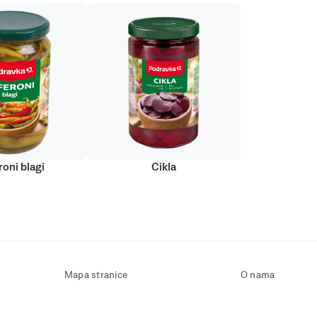
roni blagi
Cikla
Mapa stranice
O nama
Uvjeti korištenja
Kontaktirajte nas
Zaštita osobnih podataka
Zaštita privatnosti
Izjava o pristupačnosti
Postavke kolačića