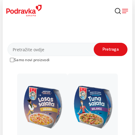
Skip
to
content
Proizvodi
Pretraga
Samo novi proizvodi