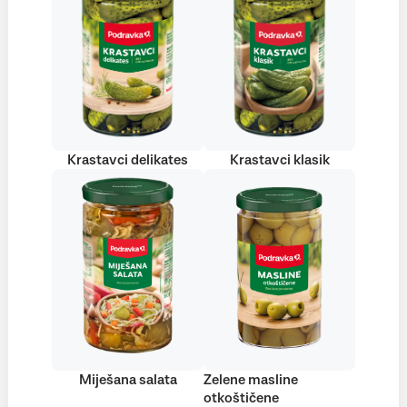
Krastavci delikates
Krastavci klasik
Miješana salata
Zelene masline
otkoštičene