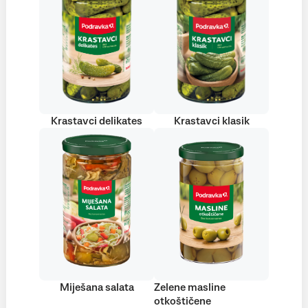
Krastavci delikates
Krastavci klasik
Miješana salata
Zelene masline
otkoštičene