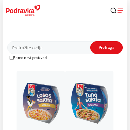
Skip
to
content
Proizvodi
Pretraga
Samo novi proizvodi