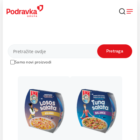
Skip
to
content
Proizvodi
Pretraga
Samo novi proizvodi