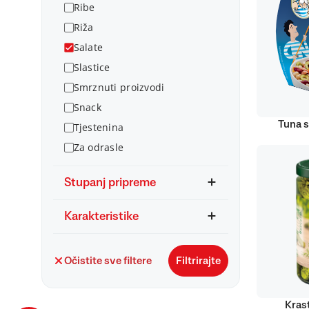
Ribe
Riža
Salate
Slastice
Smrznuti proizvodi
Snack
Tuna s
Tjestenina
Za odrasle
Stupanj pripreme
Karakteristike
Očistite sve filtere
Filtrirajte
Kras