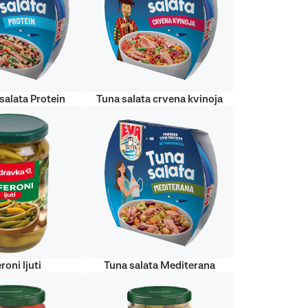
salata Protein
Tuna salata crvena kvinoja
roni ljuti
Tuna salata Mediterana