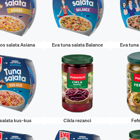
sos salata Asiana
Eva tuna salata Balance
Eva tuna 
salata kus-kus
Cikla rezanci
Fefe