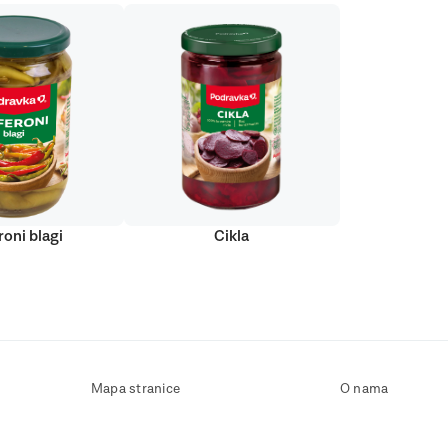
roni blagi
Cikla
Mapa stranice
O nama
Uvjeti korištenja
Kontaktirajte nas
Zaštita osobnih podataka
Zaštita privatnosti
Izjava o pristupačnosti
Postavke kolačića