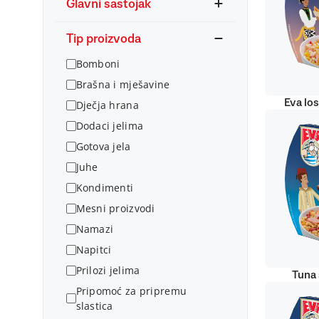
Glavni sastojak
Tip proizvoda
Bomboni
Brašna i mješavine
Eva lo
Dječja hrana
Dodaci jelima
Gotova jela
Juhe
Kondimenti
Mesni proizvodi
Namazi
Napitci
Prilozi jelima
Tuna 
Pripomoć za pripremu
slastica