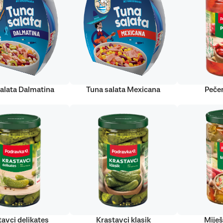
alata Dalmatina
Tuna salata Mexicana
Peče
tavci delikates
Krastavci klasik
Miješ