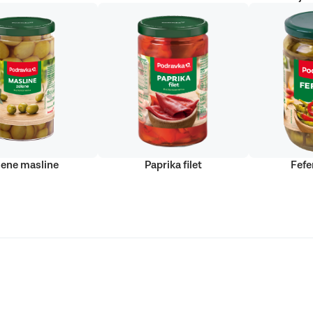
lene masline
Paprika filet
Fefe
Podravka d.d. (Inc) Sva prava pridržana
strirani žig Podravke d.d. (Inc.)