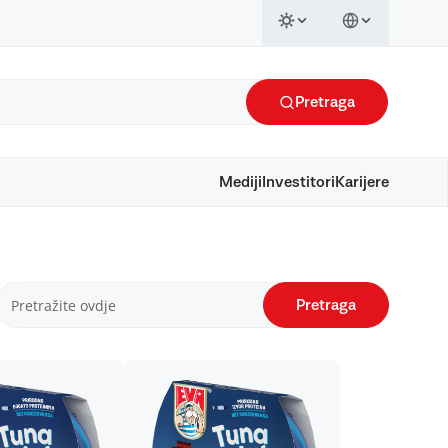
Pretraga
Mediji
Investitori
Karijere
Pretraga