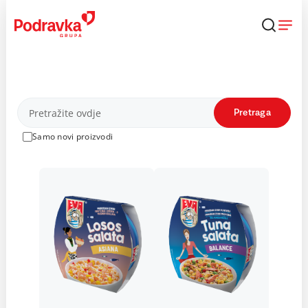
Skip
to
content
Proizvodi
Pretraga
Samo novi proizvodi