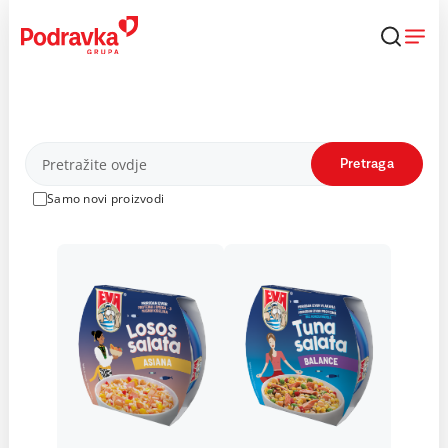
Skip
to
content
Proizvodi
Pretraga
Samo novi proizvodi