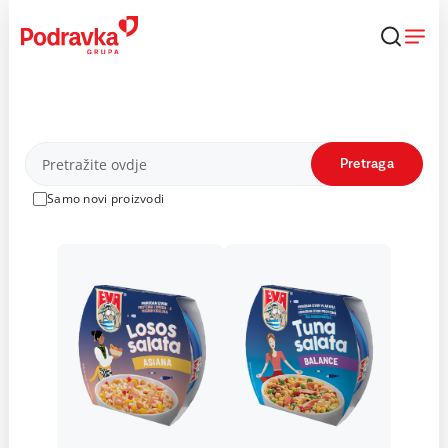
Skip
to
content
Proizvodi
Pretraga
Samo novi proizvodi