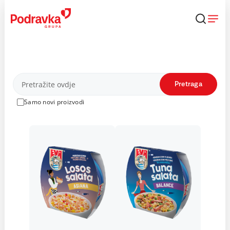
Skip
to
content
Proizvodi
Pretraga
Samo novi proizvodi