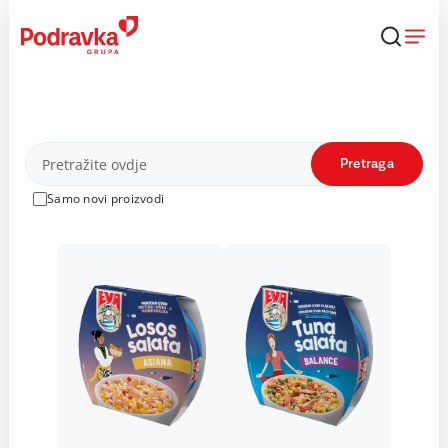
Skip
to
content
Proizvodi
Pretraga
Samo novi proizvodi