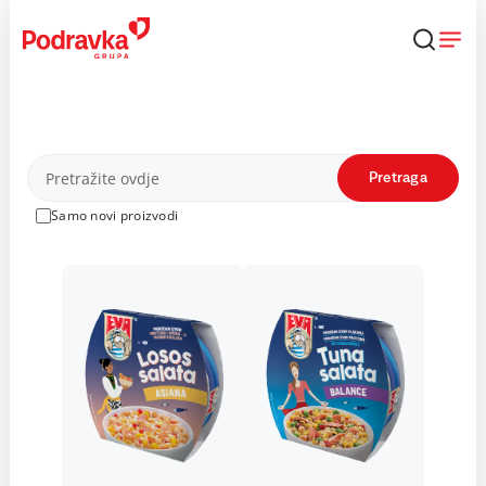
Skip
to
content
Proizvodi
Pretraga
Samo novi proizvodi