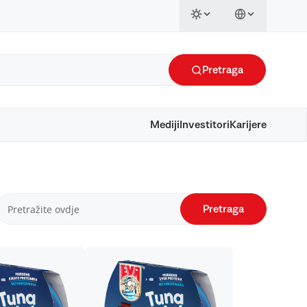
Pretraga
Mediji
Investitori
Karijere
Pretraga