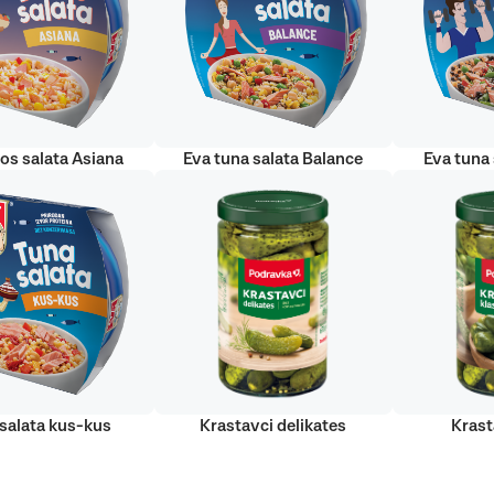
sos salata Asiana
Eva tuna salata Balance
Eva tuna 
salata kus-kus
Krastavci delikates
Krast