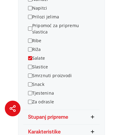
Napitci
Prilozi jelima
Pripomoć za pripremu
slastica
Ribe
Riža
Salate
Slastice
Smrznuti proizvodi
Snack
Tjestenina
Za odrasle
Stupanj pripreme
Karakteristike