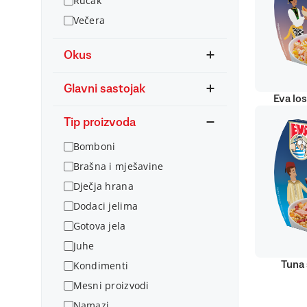
Ručak
Večera
Okus
Glavni sastojak
Eva lo
Tip proizvoda
Bomboni
Brašna i mješavine
Dječja hrana
Dodaci jelima
Gotova jela
Juhe
Kondimenti
Tuna 
Mesni proizvodi
Namazi