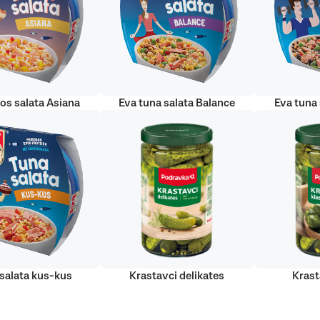
sos salata Asiana
Eva tuna salata Balance
Eva tuna 
salata kus-kus
Krastavci delikates
Krast