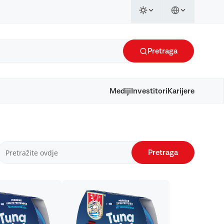
Pretraga
Mediji
Investitori
Karijere
Pretraga