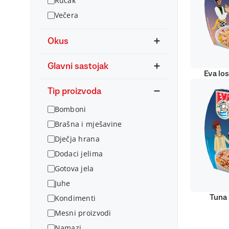
Ručak
Večera
Okus
Glavni sastojak
Eva lo
Tip proizvoda
Bomboni
Brašna i mješavine
Dječja hrana
Dodaci jelima
Gotova jela
Juhe
Kondimenti
Tuna 
Mesni proizvodi
Namazi