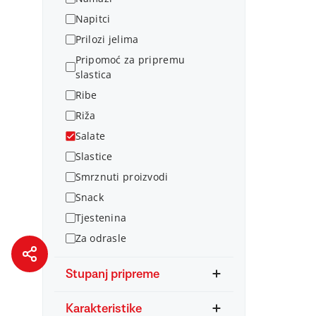
Napitci
Prilozi jelima
Pripomoć za pripremu
slastica
Ribe
Riža
Salate
Slastice
Smrznuti proizvodi
Snack
Tjestenina
Za odrasle
Stupanj pripreme
Karakteristike