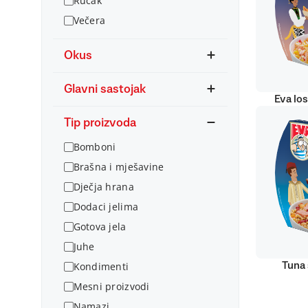
Ručak
Večera
Okus
Glavni sastojak
Eva lo
Tip proizvoda
Bomboni
Brašna i mješavine
Dječja hrana
Dodaci jelima
Gotova jela
Juhe
Kondimenti
Tuna 
Mesni proizvodi
Namazi