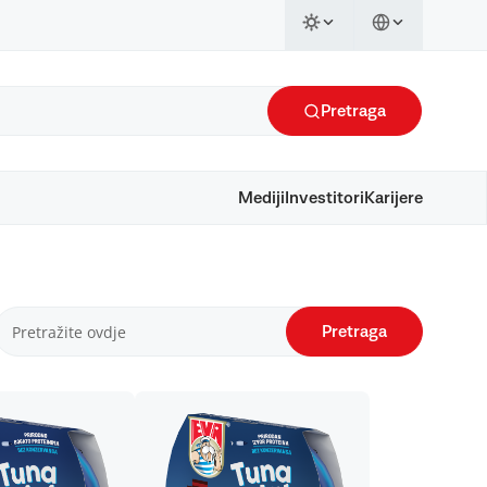
Pretraga
Mediji
Investitori
Karijere
Pretraga