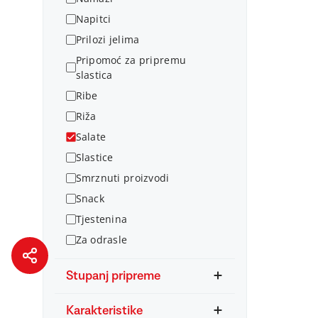
Napitci
Prilozi jelima
Pripomoć za pripremu
slastica
Ribe
Riža
Salate
Slastice
Smrznuti proizvodi
Snack
Tjestenina
Za odrasle
Stupanj pripreme
Karakteristike