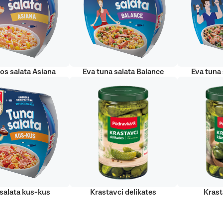
sos salata Asiana
Eva tuna salata Balance
Eva tuna 
salata kus-kus
Krastavci delikates
Krast