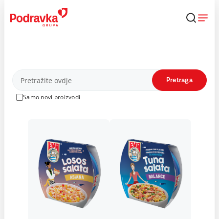
Skip
to
content
Proizvodi
Pretraga
Samo novi proizvodi