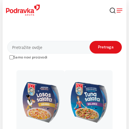
Skip
to
content
Proizvodi
Pretraga
Samo novi proizvodi