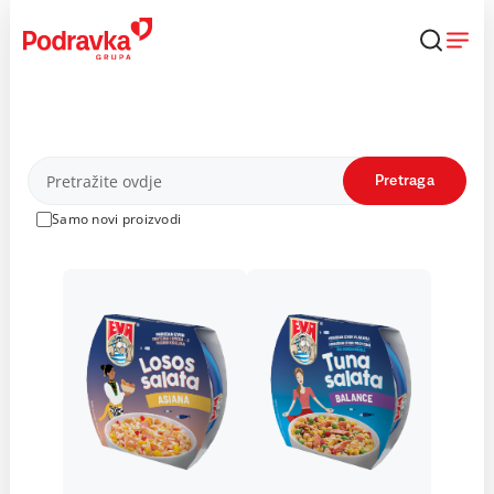
Skip
to
content
Proizvodi
Pretraga
Samo novi proizvodi