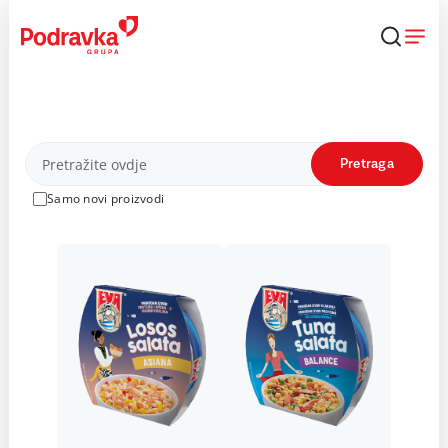
Skip
to
content
Proizvodi
Pretraga
Samo novi proizvodi