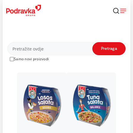
Skip
to
content
Proizvodi
Pretraga
Samo novi proizvodi