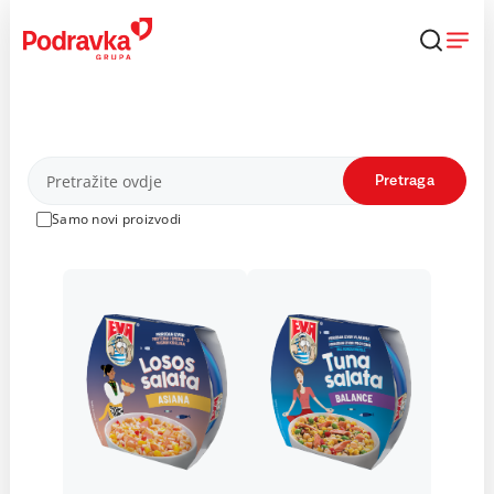
Skip
to
content
Proizvodi
Pretraga
Samo novi proizvodi