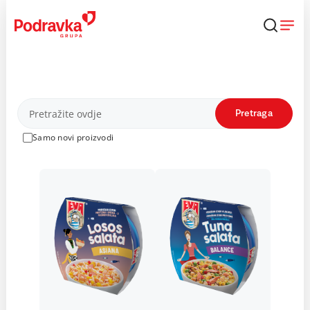
Skip
to
content
Proizvodi
Pretraga
Samo novi proizvodi