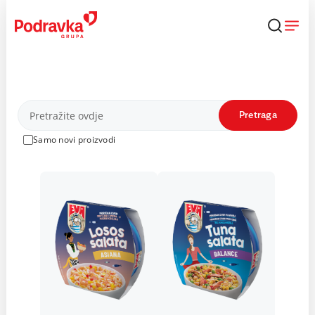
Skip
to
content
Proizvodi
Pretraga
Samo novi proizvodi