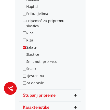
Napitci
Prilozi jelima
Pripomoć za pripremu
slastica
Ribe
Riža
Salate
Slastice
Smrznuti proizvodi
Snack
Tjestenina
Za odrasle
Stupanj pripreme
Karakteristike