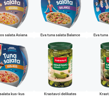
sos salata Asiana
Eva tuna salata Balance
Eva tuna 
salata kus-kus
Krastavci delikates
Krast