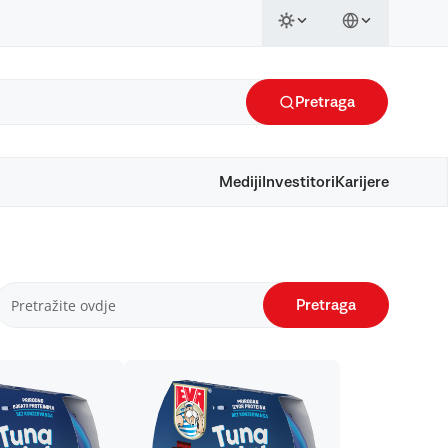
Pretraga
Mediji
Investitori
Karijere
Pretraga