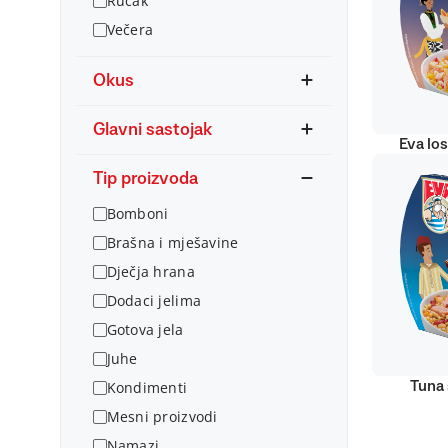
Ručak
Večera
Okus
Glavni sastojak
Eva lo
Tip proizvoda
Bomboni
Brašna i mješavine
Dječja hrana
Dodaci jelima
Gotova jela
Juhe
Kondimenti
Tuna 
Mesni proizvodi
Namazi