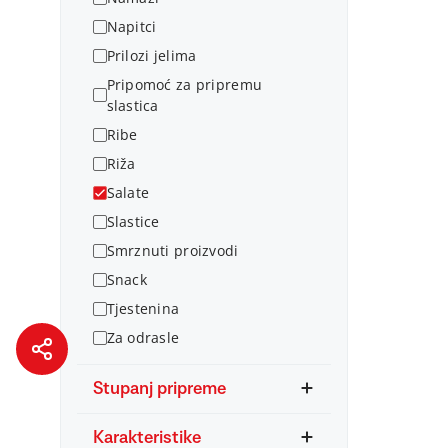
Napitci
Prilozi jelima
Pripomoć za pripremu
slastica
Ribe
Riža
Salate
Slastice
Smrznuti proizvodi
Snack
Tjestenina
Za odrasle
Stupanj pripreme
Karakteristike