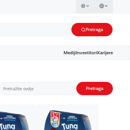
Pretraga
Mediji
Investitori
Karijere
Pretraga