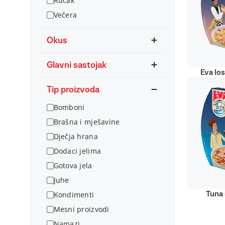
Ručak
Večera
Okus
Glavni sastojak
Eva lo
Tip proizvoda
Bomboni
Brašna i mješavine
Dječja hrana
Dodaci jelima
Gotova jela
Juhe
Kondimenti
Tuna 
Mesni proizvodi
Namazi