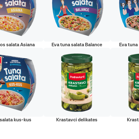
sos salata Asiana
Eva tuna salata Balance
Eva tuna 
salata kus-kus
Krastavci delikates
Krast