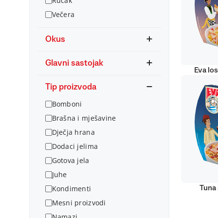
Ručak
Večera
Okus
Glavni sastojak
Eva lo
Tip proizvoda
Bomboni
Brašna i mješavine
Dječja hrana
Dodaci jelima
Gotova jela
Juhe
Kondimenti
Tuna 
Mesni proizvodi
Namazi