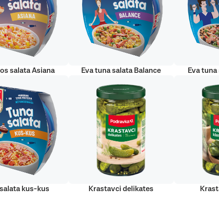
sos salata Asiana
Eva tuna salata Balance
Eva tuna 
salata kus-kus
Krastavci delikates
Krast