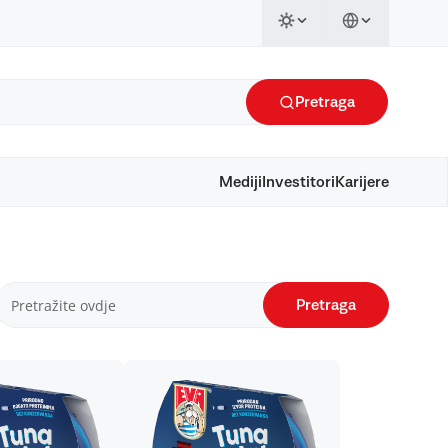
Pretraga
Mediji
Investitori
Karijere
Pretraga