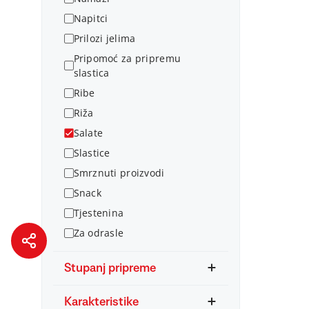
Napitci
Prilozi jelima
Pripomoć za pripremu
slastica
Ribe
Riža
Salate
Slastice
Smrznuti proizvodi
Snack
Tjestenina
Za odrasle
Stupanj pripreme
Karakteristike