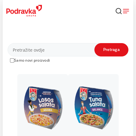
Skip
to
content
Proizvodi
Pretraga
Samo novi proizvodi