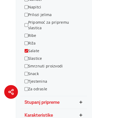
Napitci
Prilozi jelima
Pripomoć za pripremu
slastica
Ribe
Riža
Salate
Slastice
Smrznuti proizvodi
Snack
Tjestenina
Za odrasle
Stupanj pripreme
Karakteristike