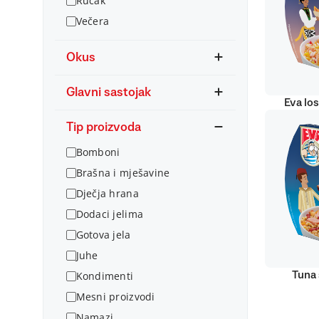
Ručak
Večera
Okus
Glavni sastojak
Eva lo
Tip proizvoda
Bomboni
Brašna i mješavine
Dječja hrana
Dodaci jelima
Gotova jela
Juhe
Kondimenti
Tuna 
Mesni proizvodi
Namazi