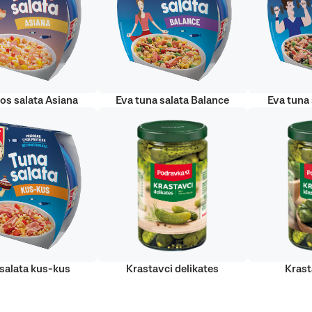
sos salata Asiana
Eva tuna salata Balance
Eva tuna 
salata kus-kus
Krastavci delikates
Krast