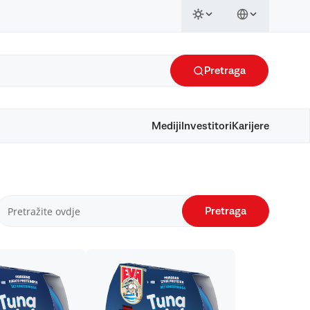
Pretraga
Mediji
Investitori
Karijere
Pretraga