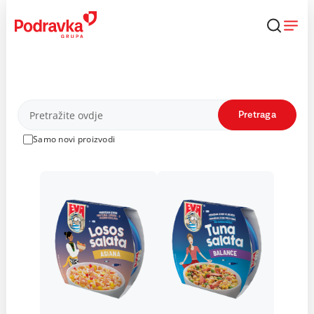
Skip
to
content
Proizvodi
Pretraga
Samo novi proizvodi