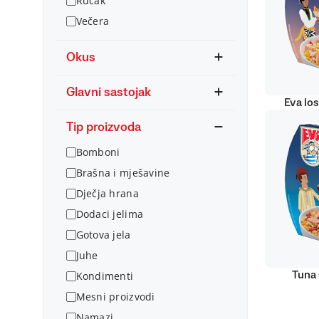
Ručak
Večera
Okus
Glavni sastojak
Eva lo
Tip proizvoda
Bomboni
Brašna i mješavine
Dječja hrana
Dodaci jelima
Gotova jela
Juhe
Kondimenti
Tuna 
Mesni proizvodi
Namazi