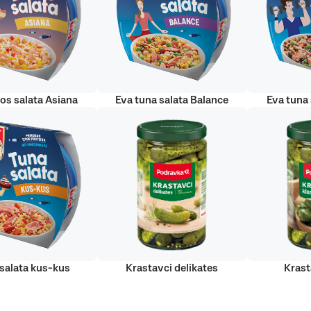
sos salata Asiana
Eva tuna salata Balance
Eva tuna 
salata kus-kus
Krastavci delikates
Krast