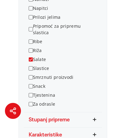
Napitci
Prilozi jelima
Pripomoć za pripremu
slastica
Ribe
Riža
Salate
Slastice
Smrznuti proizvodi
Snack
Tjestenina
Za odrasle
Stupanj pripreme
Karakteristike