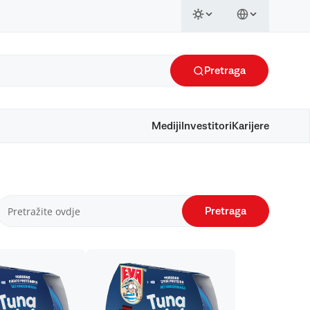
Pretraga
Mediji
Investitori
Karijere
Pretraga