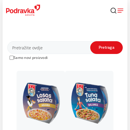
Skip
to
content
Proizvodi
Pretraga
Samo novi proizvodi