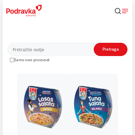
Skip
to
content
Proizvodi
Pretraga
Samo novi proizvodi