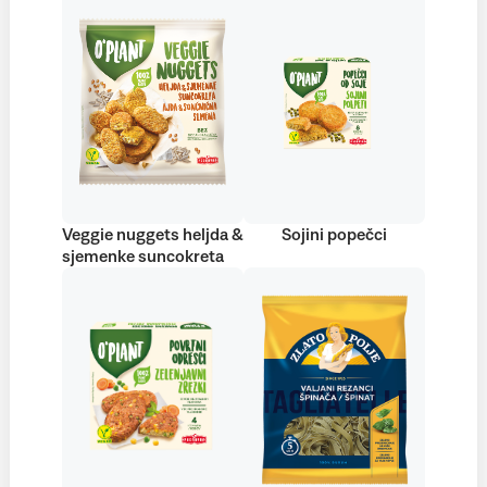
Veggie nuggets heljda &
Sojini popečci
sjemenke suncokreta