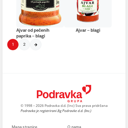
Ajvar od pečenih
Ajvar – blagi
paprika – blagi
1
2
© 1998 – 2026 Podravka d.d. (Inc) Sva prava pridržana
Podravka je registrirani žig Podravke d.d. (Inc.)
Mapa stranice
O nama