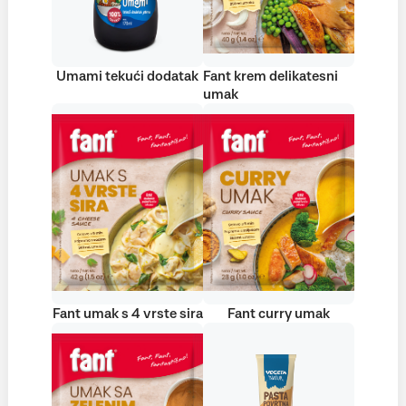
Umami tekući dodatak
Fant krem delikatesni
umak
Fant umak s 4 vrste sira
Fant curry umak