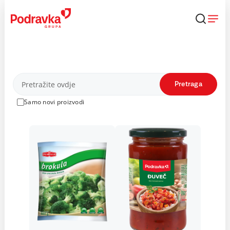
Skip
to
content
Proizvodi
Pretraga
Samo novi proizvodi