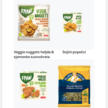
Veggie nuggets heljda &
Sojini popečci
sjemenke suncokreta