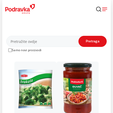
Skip
to
content
Proizvodi
Pretraga
Samo novi proizvodi