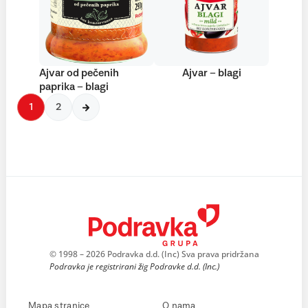
Ajvar od pečenih
Ajvar – blagi
paprika – blagi
1
2
© 1998 – 2026 Podravka d.d. (Inc) Sva prava pridržana
Podravka je registrirani žig Podravke d.d. (Inc.)
Mapa stranice
O nama