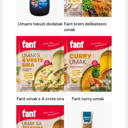
Umami tekući dodatak
Fant krem delikatesni
umak
Fant umak s 4 vrste sira
Fant curry umak