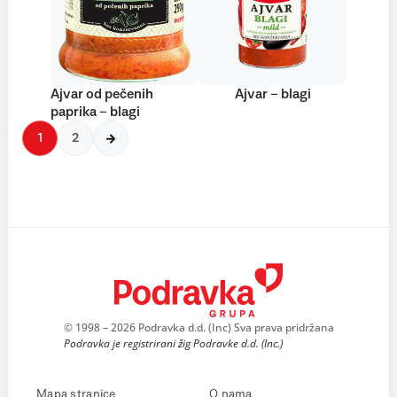
Ajvar od pečenih
Ajvar – blagi
paprika – blagi
1
2
© 1998 – 2026 Podravka d.d. (Inc) Sva prava pridržana
Podravka je registrirani žig Podravke d.d. (Inc.)
Mapa stranice
O nama