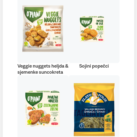
Veggie nuggets heljda &
Sojini popečci
sjemenke suncokreta