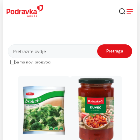
Skip
to
content
Proizvodi
Pretraga
Samo novi proizvodi