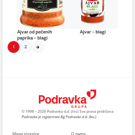
Ajvar od pečenih
Ajvar – blagi
paprika – blagi
1
2
© 1998 – 2026 Podravka d.d. (Inc) Sva prava pridržana
Podravka je registrirani žig Podravke d.d. (Inc.)
Mapa stranice
O nama