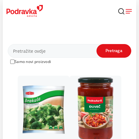
Skip
to
content
Proizvodi
Pretraga
Samo novi proizvodi