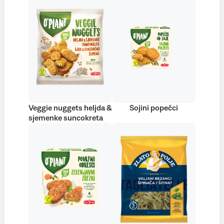
Veggie nuggets heljda &
Sojini popečci
sjemenke suncokreta