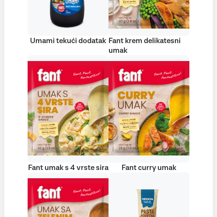
Umami tekući dodatak
Fant krem delikatesni
umak
Fant umak s 4 vrste sira
Fant curry umak