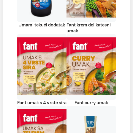
Umami tekući dodatak
Fant krem delikatesni
umak
Fant umak s 4 vrste sira
Fant curry umak