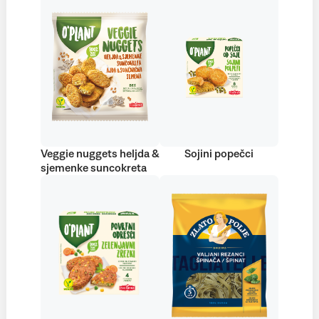
Veggie nuggets heljda &
Sojini popečci
sjemenke suncokreta