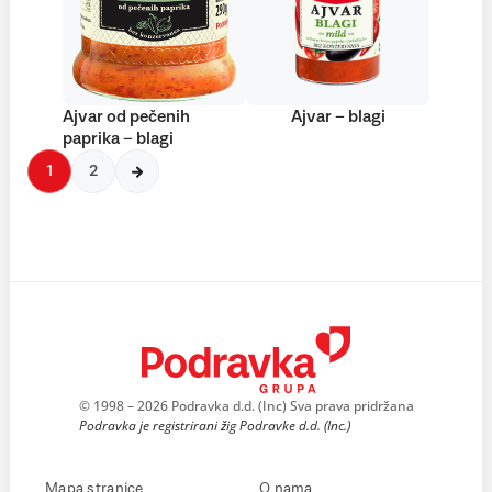
Ajvar od pečenih
Ajvar – blagi
paprika – blagi
1
2
© 1998 – 2026 Podravka d.d. (Inc) Sva prava pridržana
Podravka je registrirani žig Podravke d.d. (Inc.)
Mapa stranice
O nama