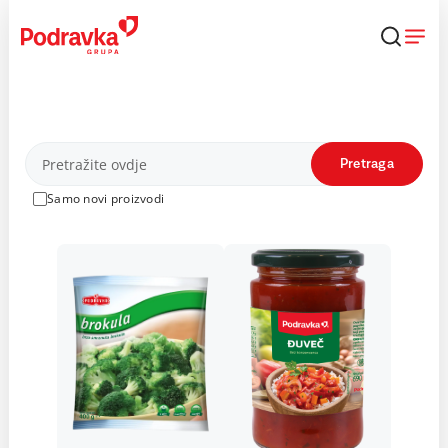
Skip
to
content
Proizvodi
Pretraga
Samo novi proizvodi