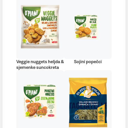
Veggie nuggets heljda &
Sojini popečci
sjemenke suncokreta