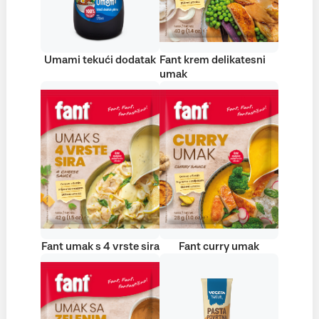
Umami tekući dodatak
Fant krem delikatesni
umak
Fant umak s 4 vrste sira
Fant curry umak