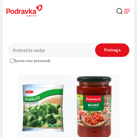
Skip
to
content
Proizvodi
Pretraga
Samo novi proizvodi