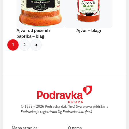
Ajvar od pečenih
Ajvar – blagi
paprika – blagi
1
2
© 1998 – 2026 Podravka d.d. (Inc) Sva prava pridržana
Podravka je registrirani žig Podravke d.d. (Inc.)
Mapa stranice
O nama