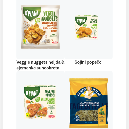
Veggie nuggets heljda &
Sojini popečci
sjemenke suncokreta