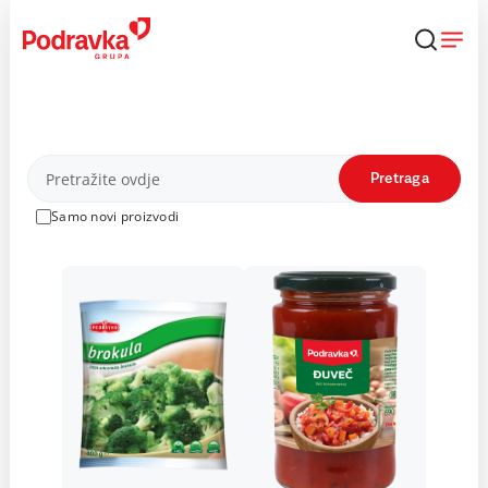
Skip
to
content
Proizvodi
Pretraga
Samo novi proizvodi