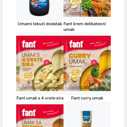
Umami tekući dodatak
Fant krem delikatesni
umak
Fant umak s 4 vrste sira
Fant curry umak