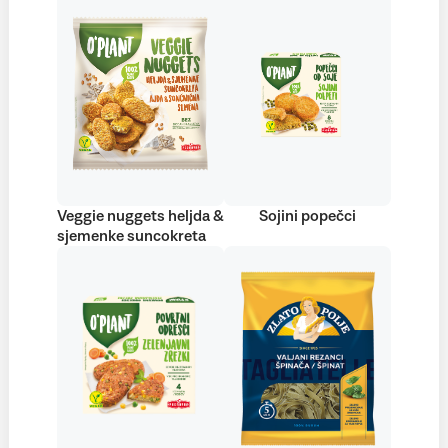
Veggie nuggets heljda &
Sojini popečci
sjemenke suncokreta