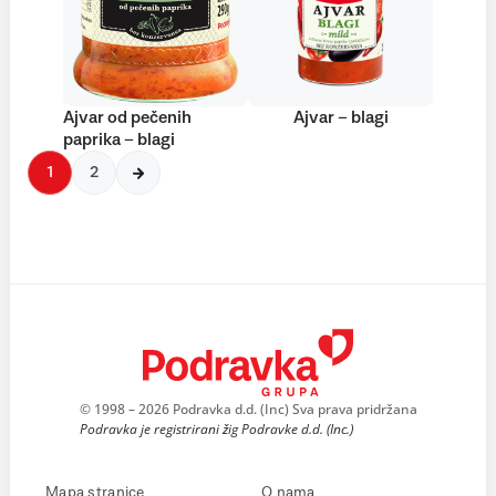
Ajvar od pečenih
Ajvar – blagi
paprika – blagi
1
2
© 1998 – 2026 Podravka d.d. (Inc) Sva prava pridržana
Podravka je registrirani žig Podravke d.d. (Inc.)
Mapa stranice
O nama