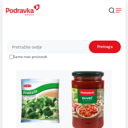
Skip
to
content
Proizvodi
Pretraga
Samo novi proizvodi