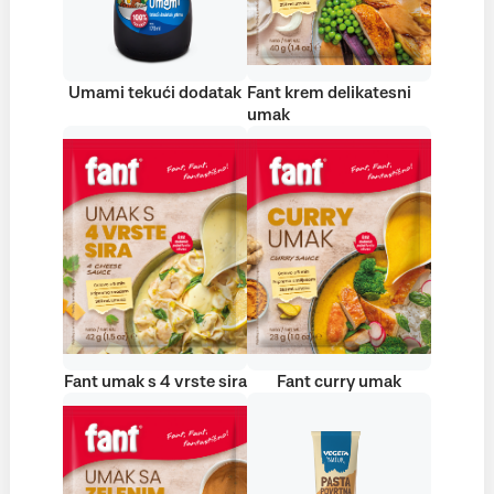
Umami tekući dodatak
Fant krem delikatesni
umak
Fant umak s 4 vrste sira
Fant curry umak