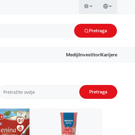
Pretraga
Mediji
Investitori
Karijere
Pretraga