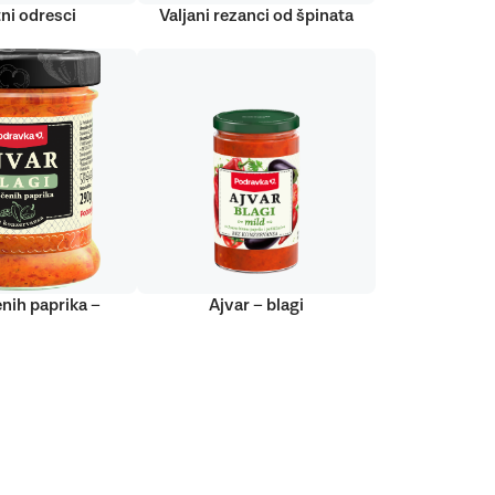
ni odresci
Valjani rezanci od špinata
nih paprika –
Ajvar – blagi