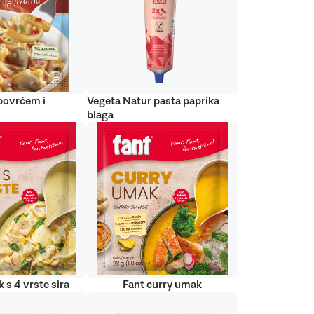
 povrćem i
Vegeta Natur pasta paprika
blaga
 s 4 vrste sira
Fant curry umak