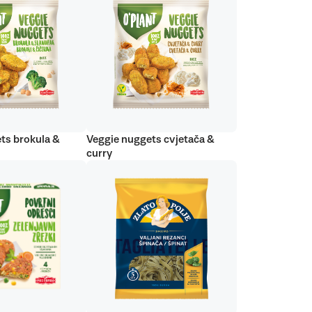
ts brokula &
Veggie nuggets cvjetača &
curry