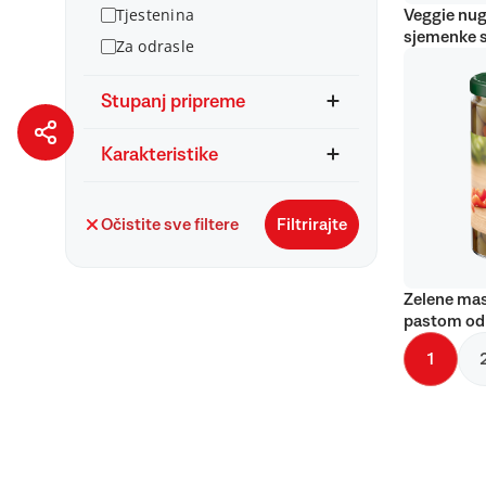
Tjestenina
Veggie nug
sjemenke 
Za odrasle
Stupanj pripreme
Karakteristike
Očistite sve filtere
Filtrirajte
Zelene mas
pastom od
1