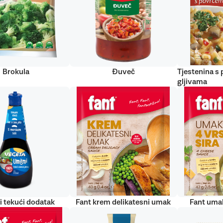
Brokula
Đuveč
Tjestenina s
gljivama
 tekući dodatak
Fant krem delikatesni umak
Fant umak