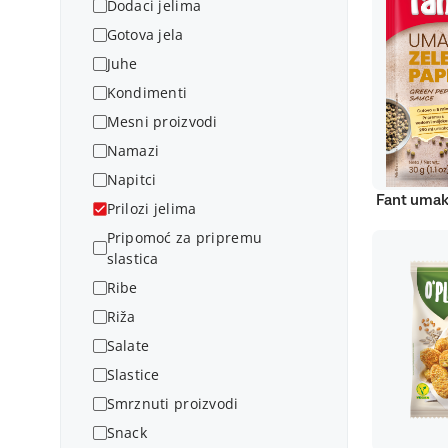
Dodaci jelima
Gotova jela
Juhe
Kondimenti
Mesni proizvodi
Namazi
Napitci
Fant umak
Prilozi jelima
Pripomoć za pripremu
slastica
Ribe
Riža
Salate
Slastice
Smrznuti proizvodi
Snack