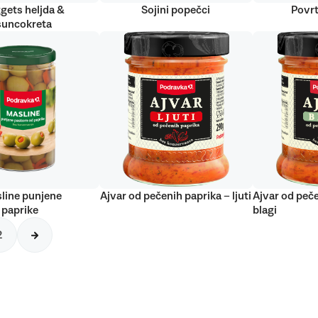
gets heljda &
Sojini popečci
Povrt
suncokreta
line punjene
Ajvar od pečenih paprika – ljuti
Ajvar od peče
 paprike
blagi
2