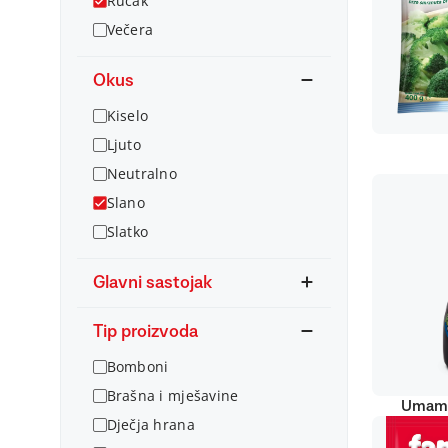
Ručak
Večera
Okus
Kiselo
Ljuto
Neutralno
Slano
Slatko
Glavni sastojak
Tip proizvoda
Bomboni
Brašna i mješavine
Umami
Dječja hrana