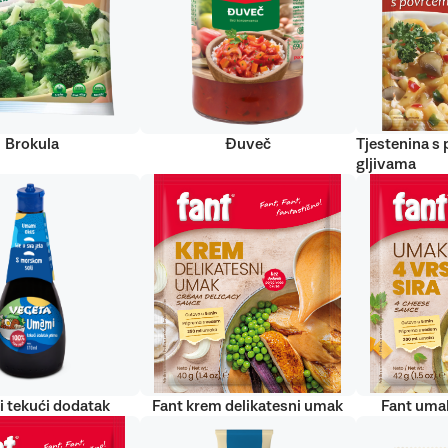
Brokula
Đuveč
Tjestenina s
gljivama
 tekući dodatak
Fant krem delikatesni umak
Fant umak