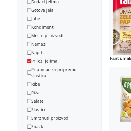
Dodaci jelima
Gotova jela
Juhe
Kondimenti
Mesni proizvodi
Namazi
Napitci
Fant umak
Prilozi jelima
Pripomoć za pripremu
slastica
Ribe
Riža
Salate
Slastice
Smrznuti proizvodi
Snack