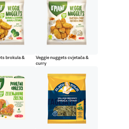
ts brokula &
Veggie nuggets cvjetača &
curry