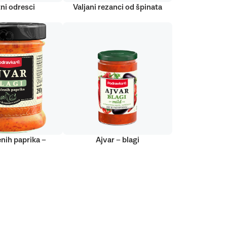
ni odresci
Valjani rezanci od špinata
nih paprika –
Ajvar – blagi