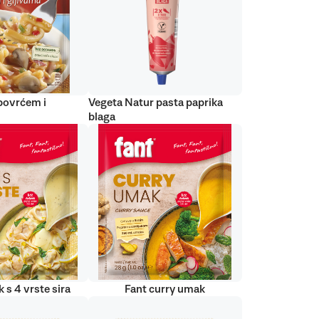
 povrćem i
Vegeta Natur pasta paprika
blaga
 s 4 vrste sira
Fant curry umak