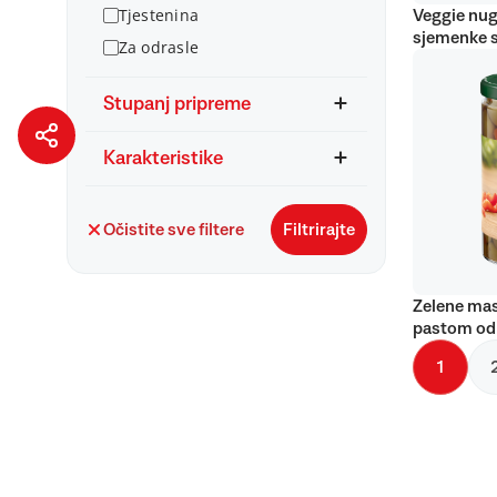
Tjestenina
Veggie nug
sjemenke 
Za odrasle
Stupanj pripreme
Karakteristike
Očistite sve filtere
Filtrirajte
Zelene mas
pastom od
1