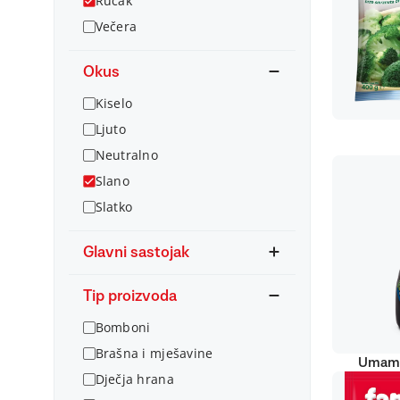
Ručak
Večera
Okus
Kiselo
Ljuto
Neutralno
Slano
Slatko
Glavni sastojak
Tip proizvoda
Bomboni
Brašna i mješavine
Umami
Dječja hrana