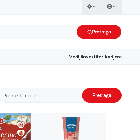
Pretraga
Mediji
Investitori
Karijere
Pretraga