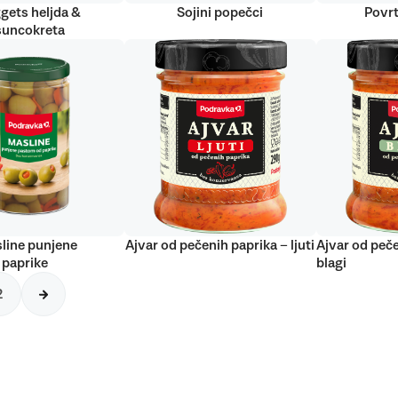
gets heljda &
Sojini popečci
Povrt
suncokreta
line punjene
Ajvar od pečenih paprika – ljuti
Ajvar od peče
 paprike
blagi
2