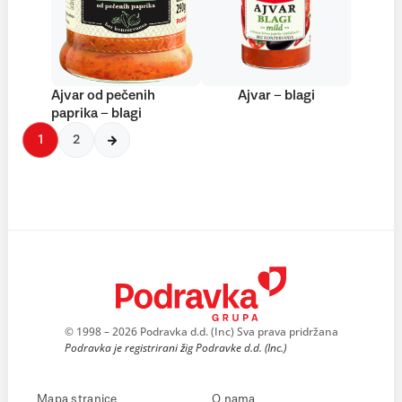
Ajvar od pečenih
Ajvar – blagi
paprika – blagi
1
2
© 1998 – 2026 Podravka d.d. (Inc) Sva prava pridržana
Podravka je registrirani žig Podravke d.d. (Inc.)
Mapa stranice
O nama