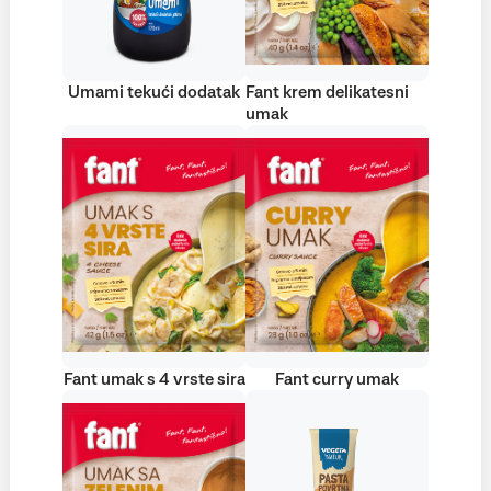
Umami tekući dodatak
Fant krem delikatesni
umak
Fant umak s 4 vrste sira
Fant curry umak