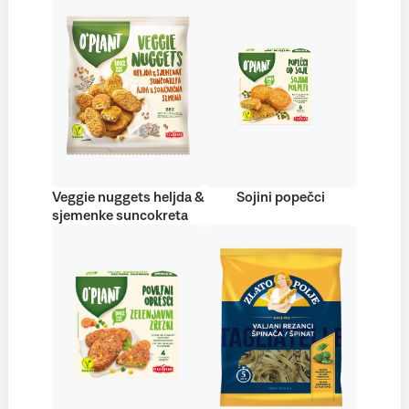
Veggie nuggets heljda &
Sojini popečci
sjemenke suncokreta