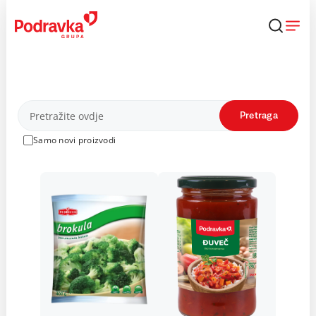
Skip
to
content
Proizvodi
Pretraga
Samo novi proizvodi